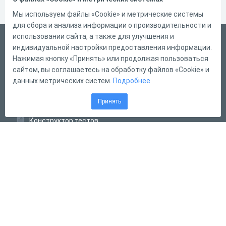
Мы используем файлы «Cookie» и метрические системы
для сбора и анализа информации о производительности и
использовании сайта, а также для улучшения и
Русский
индивидуальной настройки предоставления информации.
Справка
Нажимая кнопку «Принять» или продолжая пользоваться
сайтом, вы соглашаетесь на обработку файлов «Cookie» и
Форма обратной связи
данных метрических систем.
Подробнее
Контакты
Принять
Тарифы
Конструктор тестов
Конструктор опросов
Конструктор кроссвордов
Диалоговые тренажёры
Комплексные задания
Система Дистанционного Обучения