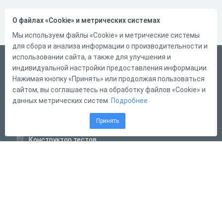
О файлах «Cookie» и метрических системах
Мы используем файлы «Cookie» и метрические системы
для сбора и анализа информации о производительности и
использовании сайта, а также для улучшения и
Русский
индивидуальной настройки предоставления информации.
Справка
Нажимая кнопку «Принять» или продолжая пользоваться
сайтом, вы соглашаетесь на обработку файлов «Cookie» и
Форма обратной связи
данных метрических систем.
Подробнее
Контакты
Принять
Тарифы
Конструктор тестов
Конструктор опросов
Конструктор кроссвордов
Диалоговые тренажёры
Комплексные задания
Система Дистанционного Обучения