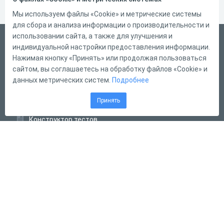
Мы используем файлы «Cookie» и метрические системы
для сбора и анализа информации о производительности и
использовании сайта, а также для улучшения и
Русский
индивидуальной настройки предоставления информации.
Справка
Нажимая кнопку «Принять» или продолжая пользоваться
сайтом, вы соглашаетесь на обработку файлов «Cookie» и
Форма обратной связи
данных метрических систем.
Подробнее
Контакты
Принять
Тарифы
Конструктор тестов
Конструктор опросов
Конструктор кроссвордов
Диалоговые тренажёры
Комплексные задания
Система Дистанционного Обучения