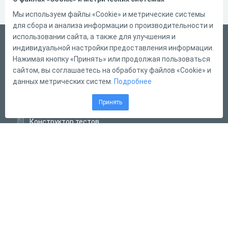
Мы используем файлы «Cookie» и метрические системы
для сбора и анализа информации о производительности и
использовании сайта, а также для улучшения и
Русский
индивидуальной настройки предоставления информации.
Справка
Нажимая кнопку «Принять» или продолжая пользоваться
сайтом, вы соглашаетесь на обработку файлов «Cookie» и
Форма обратной связи
данных метрических систем.
Подробнее
Контакты
Принять
Тарифы
Конструктор тестов
Конструктор опросов
Конструктор кроссвордов
Диалоговые тренажёры
Комплексные задания
Система Дистанционного Обучения