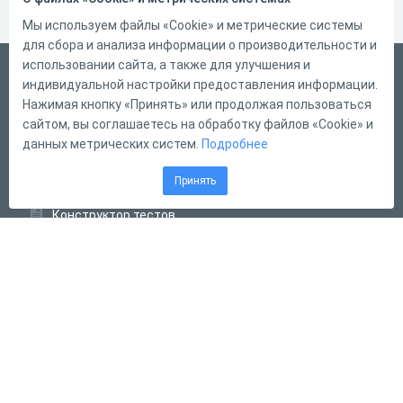
Мы используем файлы «Cookie» и метрические системы
для сбора и анализа информации о производительности и
использовании сайта, а также для улучшения и
Русский
индивидуальной настройки предоставления информации.
Справка
Нажимая кнопку «Принять» или продолжая пользоваться
сайтом, вы соглашаетесь на обработку файлов «Cookie» и
Форма обратной связи
данных метрических систем.
Подробнее
Контакты
Принять
Тарифы
Конструктор тестов
Конструктор опросов
Конструктор кроссвордов
Диалоговые тренажёры
Комплексные задания
Система Дистанционного Обучения