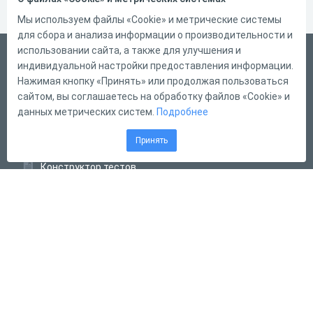
Мы используем файлы «Cookie» и метрические системы
для сбора и анализа информации о производительности и
использовании сайта, а также для улучшения и
Русский
индивидуальной настройки предоставления информации.
Справка
Нажимая кнопку «Принять» или продолжая пользоваться
сайтом, вы соглашаетесь на обработку файлов «Cookie» и
Форма обратной связи
данных метрических систем.
Подробнее
Контакты
Принять
Тарифы
Конструктор тестов
Конструктор опросов
Конструктор кроссвордов
Диалоговые тренажёры
Комплексные задания
Система Дистанционного Обучения