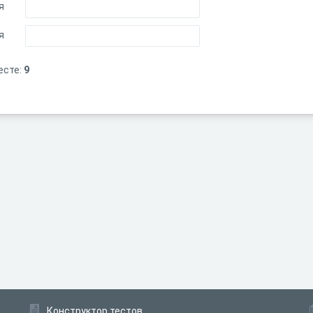
я
я
есте:
9
Конструктор тестов