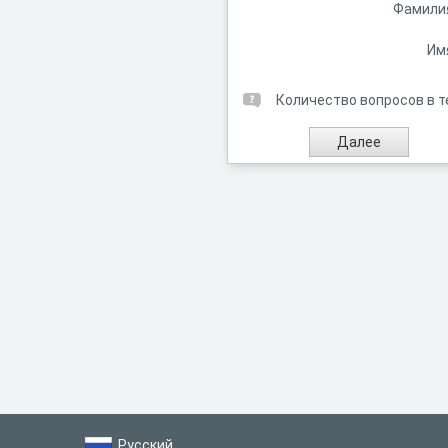
Фамили
Им
Количество вопросов в т
Русский