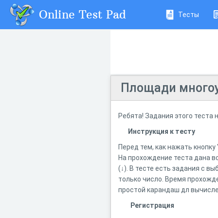
Online Test Pad
Тесты
Площади многоу
Ребята! Задания этого теста 
Инструкция к тесту
Перед тем, как нажать кнопку
На прохождение теста дана вс
(↓). В тесте есть задания с 
только число. Время прохожде
простой карандаш дл вычисле
Регистрация