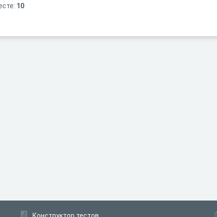
есте:
10
Конструктор тестов