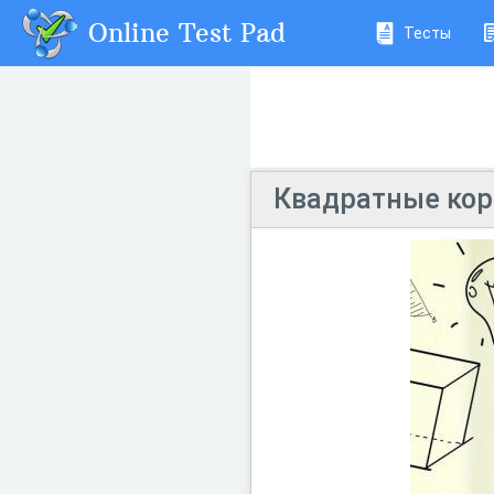
Online Test Pad
Тесты
Квадратные ко