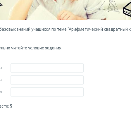
 базовых знаний учащихся по теме "Арифметический квадратный к
ельно читайте условие задания.
я
с
а
есте:
5