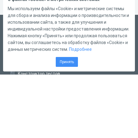
Мы используем файлы «Cookie» и метрические системы
для сбора и анализа информации о производительности и
использовании сайта, а также для улучшения и
Русский
индивидуальной настройки предоставления информации.
Справка
Нажимая кнопку «Принять» или продолжая пользоваться
сайтом, вы соглашаетесь на обработку файлов «Cookie» и
Форма обратной связи
данных метрических систем.
Подробнее
Контакты
Принять
Тарифы
Конструктор тестов
Конструктор опросов
Конструктор кроссвордов
Диалоговые тренажёры
Комплексные задания
Система Дистанционного Обучения