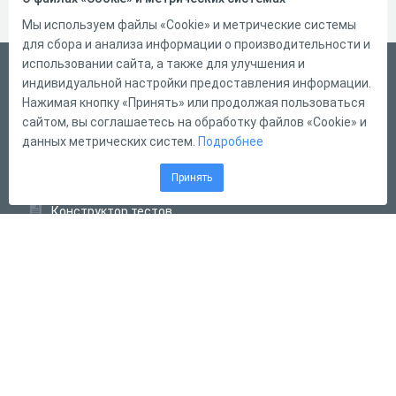
Мы используем файлы «Cookie» и метрические системы
для сбора и анализа информации о производительности и
использовании сайта, а также для улучшения и
Русский
индивидуальной настройки предоставления информации.
Справка
Нажимая кнопку «Принять» или продолжая пользоваться
сайтом, вы соглашаетесь на обработку файлов «Cookie» и
Форма обратной связи
данных метрических систем.
Подробнее
Контакты
Принять
Тарифы
Конструктор тестов
Конструктор опросов
Конструктор кроссвордов
Диалоговые тренажёры
Комплексные задания
Система Дистанционного Обучения