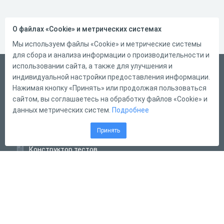
О файлах «Cookie» и метрических системах
Мы используем файлы «Cookie» и метрические системы
для сбора и анализа информации о производительности и
использовании сайта, а также для улучшения и
Русский
индивидуальной настройки предоставления информации.
Справка
Нажимая кнопку «Принять» или продолжая пользоваться
сайтом, вы соглашаетесь на обработку файлов «Cookie» и
Форма обратной связи
данных метрических систем.
Подробнее
Контакты
Принять
Тарифы
Конструктор тестов
Конструктор опросов
Конструктор кроссвордов
Диалоговые тренажёры
Комплексные задания