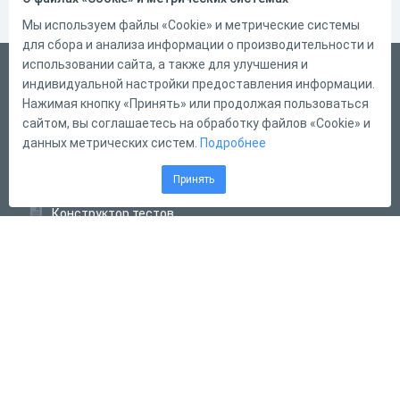
Мы используем файлы «Cookie» и метрические системы
для сбора и анализа информации о производительности и
использовании сайта, а также для улучшения и
Русский
индивидуальной настройки предоставления информации.
Справка
Нажимая кнопку «Принять» или продолжая пользоваться
сайтом, вы соглашаетесь на обработку файлов «Cookie» и
Форма обратной связи
данных метрических систем.
Подробнее
Контакты
Принять
Тарифы
Конструктор тестов
Конструктор опросов
Конструктор кроссвордов
Диалоговые тренажёры
Комплексные задания
Система Дистанционного Обучения