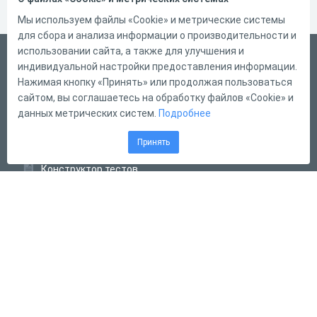
Мы используем файлы «Cookie» и метрические системы
для сбора и анализа информации о производительности и
использовании сайта, а также для улучшения и
Русский
индивидуальной настройки предоставления информации.
Справка
Нажимая кнопку «Принять» или продолжая пользоваться
сайтом, вы соглашаетесь на обработку файлов «Cookie» и
Форма обратной связи
данных метрических систем.
Подробнее
Контакты
Принять
Тарифы
Конструктор тестов
Конструктор опросов
Конструктор кроссвордов
Диалоговые тренажёры
Комплексные задания
Система Дистанционного Обучения