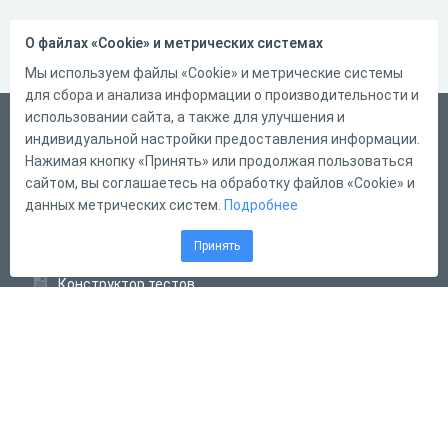
О файлах «Cookie» и метрических системах
Мы используем файлы «Cookie» и метрические системы
для сбора и анализа информации о производительности и
использовании сайта, а также для улучшения и
Русский
индивидуальной настройки предоставления информации.
Справка
Нажимая кнопку «Принять» или продолжая пользоваться
сайтом, вы соглашаетесь на обработку файлов «Cookie» и
Форма обратной связи
данных метрических систем.
Подробнее
Контакты
Принять
Тарифы
Конструктор тестов
Конструктор опросов
Конструктор кроссвордов
Диалоговые тренажёры
Комплексные задания
Система Дистанционного Обучения