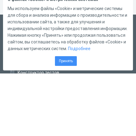
Мы используем файлы «Cookie» и метрические системы
для сбора и анализа информации о производительности и
использовании сайта, а также для улучшения и
Русский
индивидуальной настройки предоставления информации.
Справка
Нажимая кнопку «Принять» или продолжая пользоваться
сайтом, вы соглашаетесь на обработку файлов «Cookie» и
Форма обратной связи
данных метрических систем.
Подробнее
Контакты
Принять
Тарифы
Конструктор тестов
Конструктор опросов
Конструктор кроссвордов
Диалоговые тренажёры
Комплексные задания
Система Дистанционного Обучения