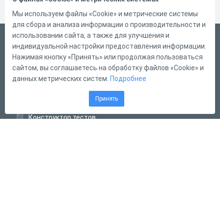
Мы используем файлы «Cookie» и метрические системы
для сбора и анализа информации о производительности и
использовании сайта, а также для улучшения и
Русский
индивидуальной настройки предоставления информации.
Справка
Нажимая кнопку «Принять» или продолжая пользоваться
сайтом, вы соглашаетесь на обработку файлов «Cookie» и
Форма обратной связи
данных метрических систем.
Подробнее
Контакты
Принять
Тарифы
Конструктор тестов
Конструктор опросов
Конструктор кроссвордов
Диалоговые тренажёры
Комплексные задания
Система Дистанционного Обучения