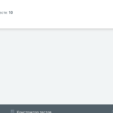
есте:
10
Конструктор тестов