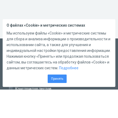
О файлах «Cookie» и метрических системах
Мы используем файлы «Cookie» и метрические системы
для сбора и анализа информации о производительности и
использовании сайта, а также для улучшения и
Русский
индивидуальной настройки предоставления информации.
Справка
Нажимая кнопку «Принять» или продолжая пользоваться
сайтом, вы соглашаетесь на обработку файлов «Cookie» и
Форма обратной связи
данных метрических систем.
Подробнее
Контакты
Принять
Тарифы
Конструктор тестов
Конструктор опросов
Конструктор кроссвордов
Диалоговые тренажёры