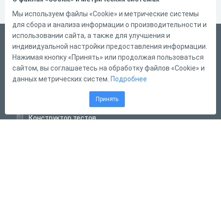
Мы используем файлы «Cookie» и метрические системы
для сбора и анализа информации о производительности и
использовании сайта, а также для улучшения и
Русский
индивидуальной настройки предоставления информации.
Справка
Нажимая кнопку «Принять» или продолжая пользоваться
сайтом, вы соглашаетесь на обработку файлов «Cookie» и
Форма обратной связи
данных метрических систем.
Подробнее
Контакты
Принять
Тарифы
Конструктор тестов
Конструктор опросов
Конструктор кроссвордов
Диалоговые тренажёры
Комплексные задания
Система Дистанционного Обучения