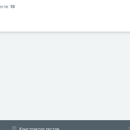
есте:
10
Конструктор тестов