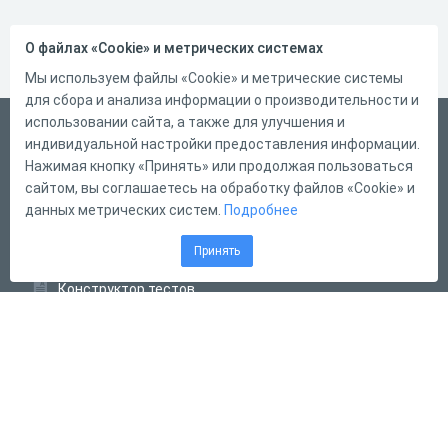
О файлах «Cookie» и метрических системах
Мы используем файлы «Cookie» и метрические системы
для сбора и анализа информации о производительности и
использовании сайта, а также для улучшения и
Русский
индивидуальной настройки предоставления информации.
Справка
Нажимая кнопку «Принять» или продолжая пользоваться
сайтом, вы соглашаетесь на обработку файлов «Cookie» и
Форма обратной связи
данных метрических систем.
Подробнее
Контакты
Принять
Тарифы
Конструктор тестов
Конструктор опросов
Конструктор кроссвордов
Диалоговые тренажёры
Комплексные задания