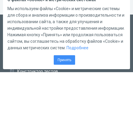
Мы используем файлы «Cookie» и метрические системы
для сбора и анализа информации о производительности и
использовании сайта, а также для улучшения и
Русский
индивидуальной настройки предоставления информации.
Справка
Нажимая кнопку «Принять» или продолжая пользоваться
сайтом, вы соглашаетесь на обработку файлов «Cookie» и
Форма обратной связи
данных метрических систем.
Подробнее
Контакты
Принять
Тарифы
Конструктор тестов
Конструктор опросов
Конструктор кроссвордов
Диалоговые тренажёры
Комплексные задания
Система Дистанционного Обучения