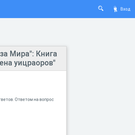
Вход
за Мира": Книга
мена уицраоров"
тветов. Ответом на вопрос