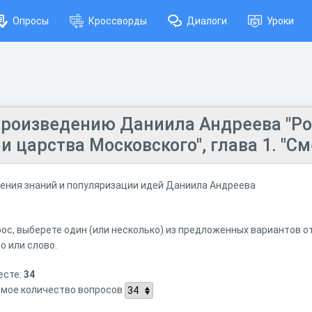
Опросы
Кроссворды
Диалоги
Уроки
произведению Даниила Андреева "Ро
ии царства Московского", глава 1. "С
оения знаний и популяризации идей Даниила Андреева
ос, выберете один (или несколько) из предложенных вариантов о
о или слово.
есте:
34
мое количество вопросов