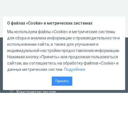
О файлах «Cookie» и метрических системах
Мы используем файлы «Cookie» и метрические системы
для сбора и анализа информации о производительности и
использовании сайта, а также для улучшения и
Русский
индивидуальной настройки предоставления информации.
Справка
Нажимая кнопку «Принять» или продолжая пользоваться
сайтом, вы соглашаетесь на обработку файлов «Cookie» и
Форма обратной связи
данных метрических систем.
Подробнее
Контакты
Принять
Тарифы
Конструктор тестов
Конструктор опросов
Конструктор кроссвордов
Диалоговые тренажёры