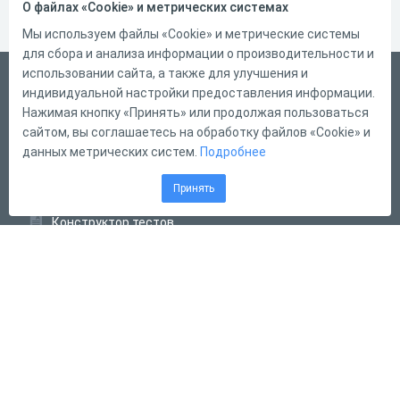
О файлах «Cookie» и метрических системах
Мы используем файлы «Cookie» и метрические системы
для сбора и анализа информации о производительности и
использовании сайта, а также для улучшения и
Русский
индивидуальной настройки предоставления информации.
Справка
Нажимая кнопку «Принять» или продолжая пользоваться
сайтом, вы соглашаетесь на обработку файлов «Cookie» и
Форма обратной связи
данных метрических систем.
Подробнее
Контакты
Принять
Тарифы
Конструктор тестов
Конструктор опросов
Конструктор кроссвордов
Диалоговые тренажёры
Комплексные задания
Система Дистанционного Обучения