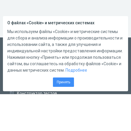
О файлах «Cookie» и метрических системах
Мы используем файлы «Cookie» и метрические системы
для сбора и анализа информации о производительности и
использовании сайта, а также для улучшения и
Русский
индивидуальной настройки предоставления информации.
Справка
Нажимая кнопку «Принять» или продолжая пользоваться
сайтом, вы соглашаетесь на обработку файлов «Cookie» и
Форма обратной связи
данных метрических систем.
Подробнее
Контакты
Принять
Тарифы
Конструктор тестов
Конструктор опросов
Конструктор кроссвордов
Диалоговые тренажёры
Комплексные задания