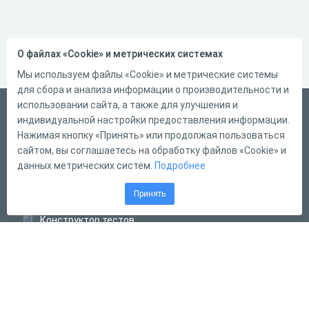
О файлах «Cookie» и метрических системах
Мы используем файлы «Cookie» и метрические системы
для сбора и анализа информации о производительности и
использовании сайта, а также для улучшения и
Русский
индивидуальной настройки предоставления информации.
Справка
Нажимая кнопку «Принять» или продолжая пользоваться
сайтом, вы соглашаетесь на обработку файлов «Cookie» и
Форма обратной связи
данных метрических систем.
Подробнее
Контакты
Принять
Тарифы
Конструктор тестов
Конструктор опросов
Конструктор кроссвордов
Диалоговые тренажёры
Комплексные задания