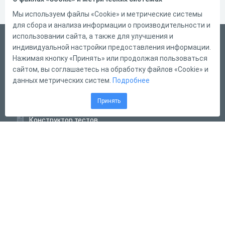
Мы используем файлы «Cookie» и метрические системы
для сбора и анализа информации о производительности и
использовании сайта, а также для улучшения и
Русский
индивидуальной настройки предоставления информации.
Справка
Нажимая кнопку «Принять» или продолжая пользоваться
сайтом, вы соглашаетесь на обработку файлов «Cookie» и
Форма обратной связи
данных метрических систем.
Подробнее
Контакты
Принять
Тарифы
Конструктор тестов
Конструктор опросов
Конструктор кроссвордов
Диалоговые тренажёры
Комплексные задания
Система Дистанционного Обучения