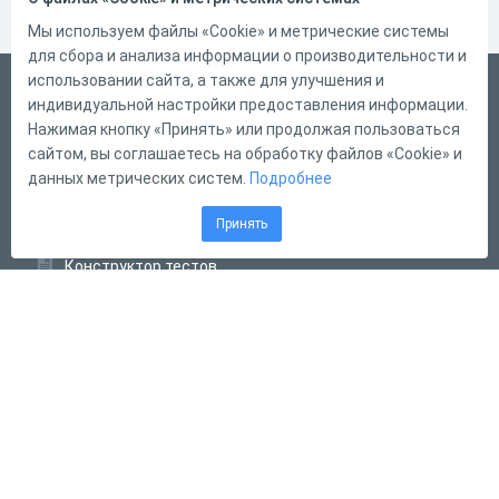
Мы используем файлы «Cookie» и метрические системы
для сбора и анализа информации о производительности и
использовании сайта, а также для улучшения и
Русский
индивидуальной настройки предоставления информации.
Справка
Нажимая кнопку «Принять» или продолжая пользоваться
сайтом, вы соглашаетесь на обработку файлов «Cookie» и
Форма обратной связи
данных метрических систем.
Подробнее
Контакты
Принять
Тарифы
Конструктор тестов
Конструктор опросов
Конструктор кроссвордов
Диалоговые тренажёры
Комплексные задания
Система Дистанционного Обучения