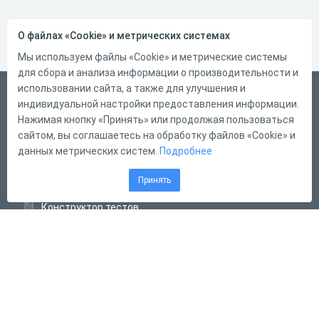
О файлах «Cookie» и метрических системах
Мы используем файлы «Cookie» и метрические системы
для сбора и анализа информации о производительности и
использовании сайта, а также для улучшения и
Русский
индивидуальной настройки предоставления информации.
Справка
Нажимая кнопку «Принять» или продолжая пользоваться
сайтом, вы соглашаетесь на обработку файлов «Cookie» и
Форма обратной связи
данных метрических систем.
Подробнее
Контакты
Принять
Тарифы
Конструктор тестов
Конструктор опросов
Конструктор кроссвордов
Диалоговые тренажёры
Комплексные задания