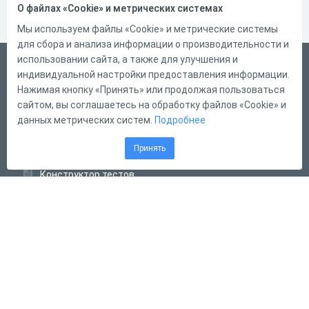
О файлах «Cookie» и метрических системах
Мы используем файлы «Cookie» и метрические системы
для сбора и анализа информации о производительности и
использовании сайта, а также для улучшения и
Русский
индивидуальной настройки предоставления информации.
Справка
Нажимая кнопку «Принять» или продолжая пользоваться
сайтом, вы соглашаетесь на обработку файлов «Cookie» и
Форма обратной связи
данных метрических систем.
Подробнее
Контакты
Принять
Тарифы
Конструктор тестов
Конструктор опросов
Конструктор кроссвордов
Диалоговые тренажёры
Комплексные задания
Система Дистанционного Обучения