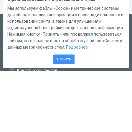
Мы используем файлы «Cookie» и метрические системы
для сбора и анализа информации о производительности и
использовании сайта, а также для улучшения и
Русский
индивидуальной настройки предоставления информации.
Справка
Нажимая кнопку «Принять» или продолжая пользоваться
сайтом, вы соглашаетесь на обработку файлов «Cookie» и
Форма обратной связи
данных метрических систем.
Подробнее
Контакты
Принять
Тарифы
Конструктор тестов
Конструктор опросов
Конструктор кроссвордов
Диалоговые тренажёры
Комплексные задания
Система Дистанционного Обучения