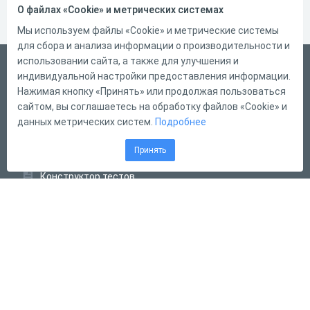
О файлах «Cookie» и метрических системах
Мы используем файлы «Cookie» и метрические системы
для сбора и анализа информации о производительности и
использовании сайта, а также для улучшения и
Русский
индивидуальной настройки предоставления информации.
Справка
Нажимая кнопку «Принять» или продолжая пользоваться
сайтом, вы соглашаетесь на обработку файлов «Cookie» и
Форма обратной связи
данных метрических систем.
Подробнее
Контакты
Принять
Тарифы
Конструктор тестов
Конструктор опросов
Конструктор кроссвордов
Диалоговые тренажёры
Комплексные задания
Система Дистанционного Обучения