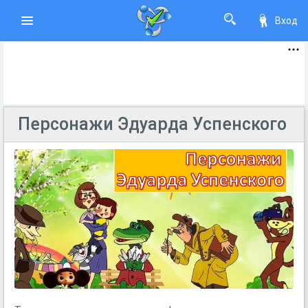
Вход
Персонажи Эдуарда Успенского