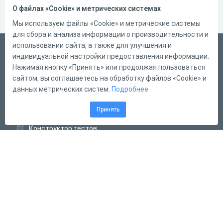
О файлах «Cookie» и метрических системах
Мы используем файлы «Cookie» и метрические системы
для сбора и анализа информации о производительности и
использовании сайта, а также для улучшения и
Русский
индивидуальной настройки предоставления информации.
Справка
Нажимая кнопку «Принять» или продолжая пользоваться
сайтом, вы соглашаетесь на обработку файлов «Cookie» и
Форма обратной связи
данных метрических систем.
Подробнее
Контакты
Принять
Тарифы
Конструктор тестов
Конструктор опросов
Конструктор кроссвордов
Диалоговые тренажёры
Комплексные задания
Система Дистанционного Обучения