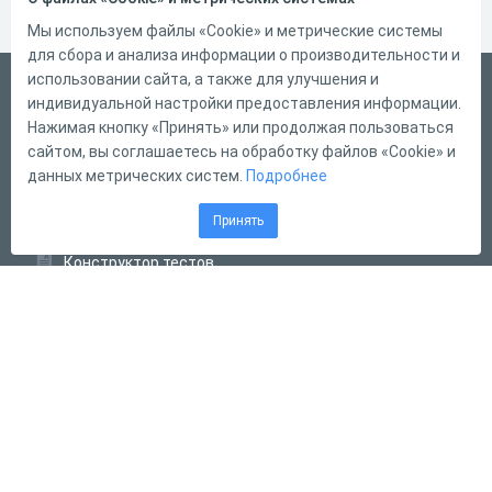
Мы используем файлы «Cookie» и метрические системы
для сбора и анализа информации о производительности и
использовании сайта, а также для улучшения и
Русский
индивидуальной настройки предоставления информации.
Справка
Нажимая кнопку «Принять» или продолжая пользоваться
сайтом, вы соглашаетесь на обработку файлов «Cookie» и
Форма обратной связи
данных метрических систем.
Подробнее
Контакты
Принять
Тарифы
Конструктор тестов
Конструктор опросов
Конструктор кроссвордов
Диалоговые тренажёры
Комплексные задания
Система Дистанционного Обучения