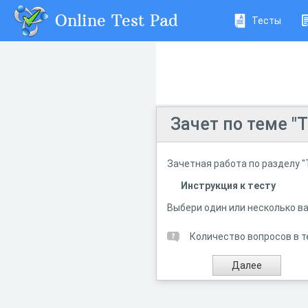
Online Test Pad
Тесты
Зачет по теме "
Зачетная работа по разделу "
Инструкция к тесту
Выбери один или несколько в
Количество вопросов в т