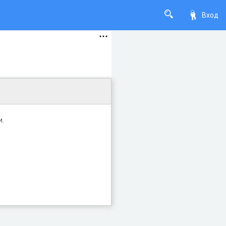
Вход
и.