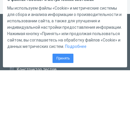
Мы используем файлы «Cookie» и метрические системы
для сбора и анализа информации о производительности и
использовании сайта, а также для улучшения и
Русский
индивидуальной настройки предоставления информации.
Справка
Нажимая кнопку «Принять» или продолжая пользоваться
сайтом, вы соглашаетесь на обработку файлов «Cookie» и
Форма обратной связи
данных метрических систем.
Подробнее
Контакты
Принять
Тарифы
Конструктор тестов
Конструктор опросов
Конструктор кроссвордов
Диалоговые тренажёры
Комплексные задания
Система Дистанционного Обучения