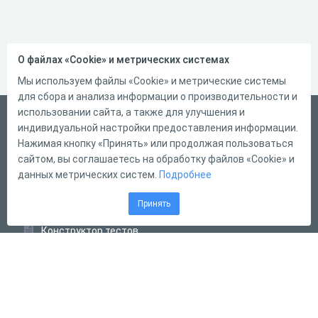
О файлах «Cookie» и метрических системах
Мы используем файлы «Cookie» и метрические системы
для сбора и анализа информации о производительности и
использовании сайта, а также для улучшения и
Русский
индивидуальной настройки предоставления информации.
Справка
Нажимая кнопку «Принять» или продолжая пользоваться
сайтом, вы соглашаетесь на обработку файлов «Cookie» и
Форма обратной связи
данных метрических систем.
Подробнее
Контакты
Принять
Тарифы
Конструктор тестов
Конструктор опросов
Конструктор кроссвордов
Диалоговые тренажёры