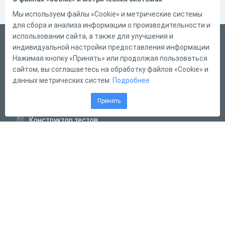
Мы используем файлы «Cookie» и метрические системы
для сбора и анализа информации о производительности и
использовании сайта, а также для улучшения и
Русский
индивидуальной настройки предоставления информации.
Справка
Нажимая кнопку «Принять» или продолжая пользоваться
сайтом, вы соглашаетесь на обработку файлов «Cookie» и
Форма обратной связи
данных метрических систем.
Подробнее
Контакты
Принять
Тарифы
Конструктор тестов
Конструктор опросов
Конструктор кроссвордов
Диалоговые тренажёры
Комплексные задания
Система Дистанционного Обучения