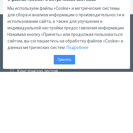
Мы используем файлы «Cookie» и метрические системы
для сбора и анализа информации о производительности и
использовании сайта, а также для улучшения и
Русский
индивидуальной настройки предоставления информации.
Справка
Нажимая кнопку «Принять» или продолжая пользоваться
сайтом, вы соглашаетесь на обработку файлов «Cookie» и
Форма обратной связи
данных метрических систем.
Подробнее
Контакты
Принять
Тарифы
Конструктор тестов
Конструктор опросов
Конструктор кроссвордов
Диалоговые тренажёры
Комплексные задания
Система Дистанционного Обучения