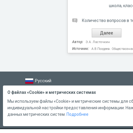
школа, клас
Количество вопросов в т
Автор:
Э.А. Ласточкин
Источник:
А.В.Поздеев. Обществозна
Русский
Справка
О файлах «Cookie» и метрических системах
Форма обратной связи
Мы используем файлы «Cookie» и метрические системы для сб
индивидуальной настройки предоставления информации. Нажи
Контакты
данных метрических систем.
Подробнее
Тарифы