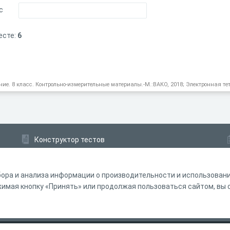
с
есте:
6
ние. 8 класс. Контрольно-измерительные материалы.-М.:ВАКО, 2018; Электронная те
Конструктор тестов
Конструктор опросов
Конструктор кроссвордов
ора и анализа информации о производительности и использовании
мая кнопку «Принять» или продолжая пользоваться сайтом, вы с