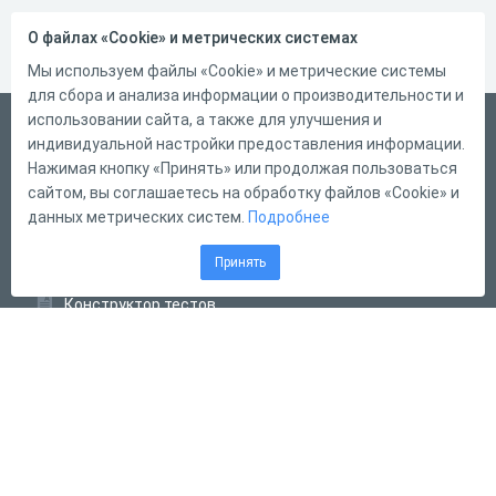
О файлах «Cookie» и метрических системах
Мы используем файлы «Cookie» и метрические системы
для сбора и анализа информации о производительности и
использовании сайта, а также для улучшения и
Русский
индивидуальной настройки предоставления информации.
Справка
Нажимая кнопку «Принять» или продолжая пользоваться
сайтом, вы соглашаетесь на обработку файлов «Cookie» и
Форма обратной связи
данных метрических систем.
Подробнее
Контакты
Принять
Тарифы
Конструктор тестов
Конструктор опросов
Конструктор кроссвордов
Диалоговые тренажёры
Комплексные задания
Система Дистанционного Обучения