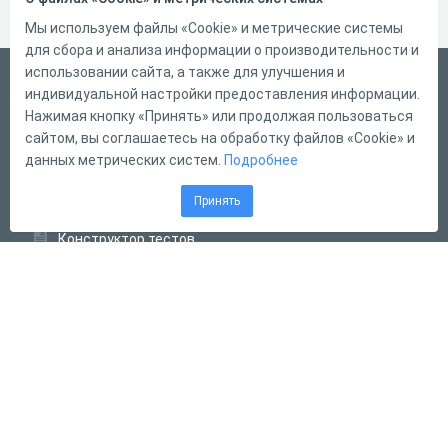
Мы используем файлы «Cookie» и метрические системы
для сбора и анализа информации о производительности и
использовании сайта, а также для улучшения и
Русский
индивидуальной настройки предоставления информации.
Справка
Нажимая кнопку «Принять» или продолжая пользоваться
сайтом, вы соглашаетесь на обработку файлов «Cookie» и
Форма обратной связи
данных метрических систем.
Подробнее
Контакты
Принять
Тарифы
Конструктор тестов
Конструктор опросов
Конструктор кроссвордов
Диалоговые тренажёры
Комплексные задания
Система Дистанционного Обучения