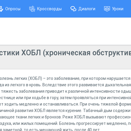
Опросы
Кроссворды
Диалоги
Уроки
стики ХОБЛ (хроническая обструкти
олезнь легких (ХОБЛ) – это заболевание, при котором нарушается
а из легкого в кровь. Вследствие этого развивается дыхательна
 тяжесть заболевания приводит к различной интенсивности одышк
стнице или при ходьбе в гору, затем проявляться при интенсивно
ет ходить медленно и останавливаться. При очень тяжелой форме
ричиной развития ХОБЛ является курение. Табачный дым содержи
шающее ткани легких и бронхов. Реже ХОБЛ вызывают профессио
здуха, или жилых помещений. Болезнь прогрессирует медленно, 
я заметной, то есть мешающей жить, после 40 лет.