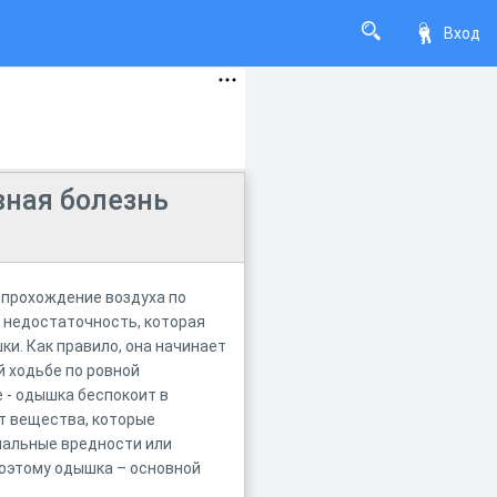
Вход
вная болезнь
 прохождение воздуха по
я недостаточность, которая
и. Как правило, она начинает
й ходьбе по ровной
 - одышка беспокоит в
т вещества, которые
нальные вредности или
поэтому одышка – основной