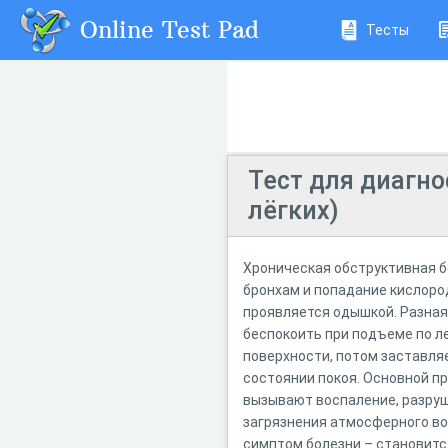
Online Test Pad
Тесты
Тест для диагно
лёгких)
Хроническая обструктивная б
бронхам и попадание кислород
проявляется одышкой. Разная
беспокоить при подъеме по ле
поверхности, потом заставля
состоянии покоя. Основной п
вызывают воспаление, разру
загрязнения атмосферного во
симптом болезни – становитс