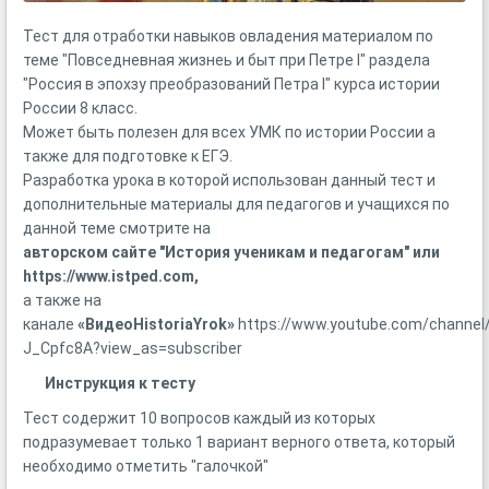
Тест для отработки навыков овладения материалом по
теме "Повседневная жизнеь и быт при Петре I" раздела
"Россия в эпохзу преобразований Петра I" курса истории
России 8 класс.
Может быть полезен для всех УМК по истории России а
также для подготовке к ЕГЭ.
Разработка урока в которой использован данный тест и
дополнительные материалы для педагогов и учащихся по
данной теме смотрите на
авторском сайте
"История ученикам и педагогам"
или
https://www.istped.com,
а также на
канале
«ВидеоHistoriaYrok»
https://www.youtube.com/channel
J_Cpfc8A?view_as=subscriber
Инструкция к тесту
Тест содержит 10 вопросов каждый из которых
подразумевает только 1 вариант верного ответа, который
необходимо отметить "галочкой"