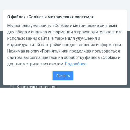
О файлах «Cookie» и метрических системах
Мы используем файлы «Cookie» и метрические системы
для сбора и анализа информации о производительности и
использовании сайта, а также для улучшения и
Русский
индивидуальной настройки предоставления информации.
Справка
Нажимая кнопку «Принять» или продолжая пользоваться
сайтом, вы соглашаетесь на обработку файлов «Cookie» и
Форма обратной связи
данных метрических систем.
Подробнее
Контакты
Принять
Тарифы
Конструктор тестов
Конструктор опросов
Конструктор кроссвордов
Диалоговые тренажёры
Комплексные задания