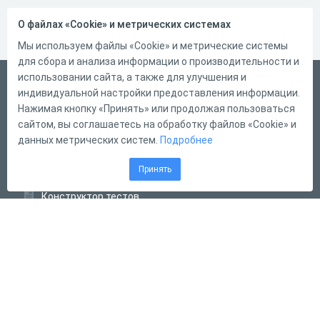
О файлах «Cookie» и метрических системах
Мы используем файлы «Cookie» и метрические системы
для сбора и анализа информации о производительности и
использовании сайта, а также для улучшения и
Русский
индивидуальной настройки предоставления информации.
Справка
Нажимая кнопку «Принять» или продолжая пользоваться
сайтом, вы соглашаетесь на обработку файлов «Cookie» и
Форма обратной связи
данных метрических систем.
Подробнее
Контакты
Принять
Тарифы
Конструктор тестов
Конструктор опросов
Конструктор кроссвордов
Диалоговые тренажёры
Комплексные задания
Система Дистанционного Обучения