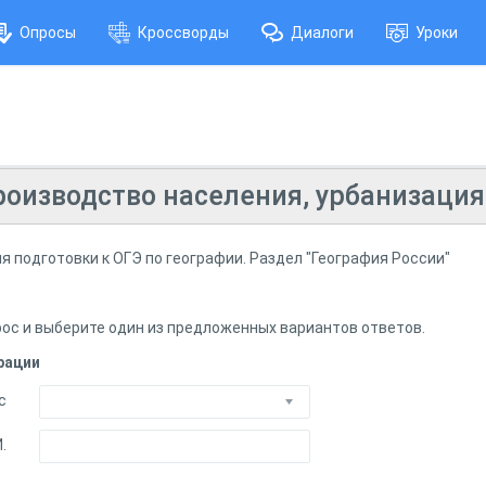
Опросы
Кроссворды
Диалоги
Уроки
роизводство населения, урбанизация
 подготовки к ОГЭ по географии. Раздел "География России"
ос и выберите один из предложенных вариантов ответов.
рации
с
.