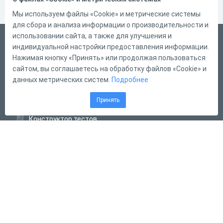
Мы используем файлы «Cookie» и метрические системы
для сбора и анализа информации о производительности и
использовании сайта, а также для улучшения и
Русский
индивидуальной настройки предоставления информации.
Справка
Нажимая кнопку «Принять» или продолжая пользоваться
сайтом, вы соглашаетесь на обработку файлов «Cookie» и
Форма обратной связи
данных метрических систем.
Подробнее
Контакты
Принять
Тарифы
Конструктор тестов
Конструктор опросов
Конструктор кроссвордов
Диалоговые тренажёры
Комплексные задания
Система Дистанционного Обучения